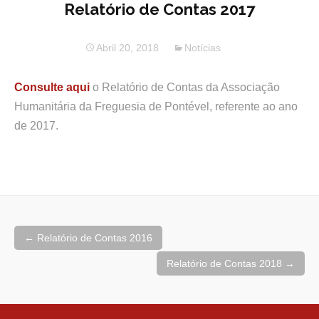
conteúdo
Relatório de Contas 2017
Abril 20, 2018
Notícias
Consulte aqui
o Relatório de Contas da Associação
Humanitária da Freguesia de Pontével, referente ao ano
de 2017.
Navegação
←
Relatório de Contas 2016
de
artigos
Relatório de Contas 2018
→