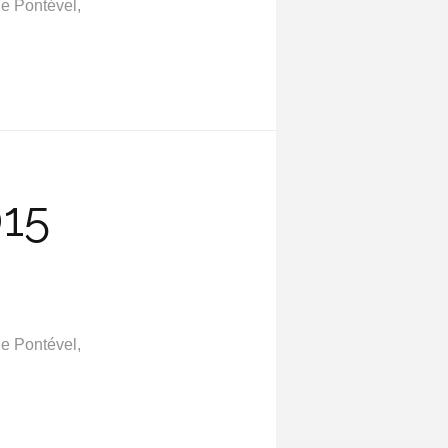
e Pontével,
015
e Pontével,