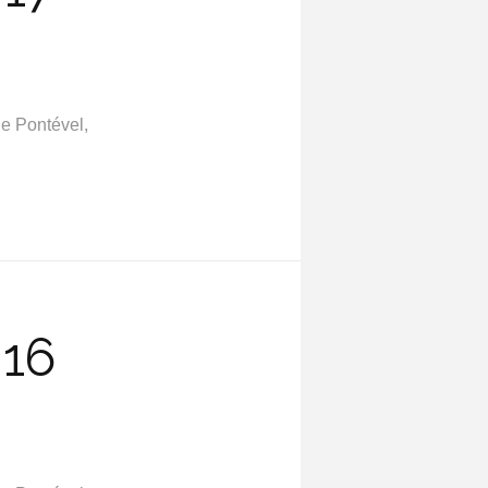
e Pontével,
016