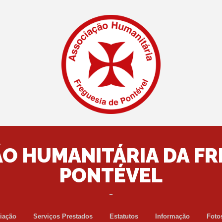
O HUMANITÁRIA DA FR
PONTÉVEL
…
Saltar
ciação
Serviços Prestados
Estatutos
Informação
Foto