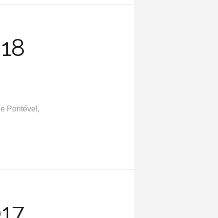
018
e Pontével,
017