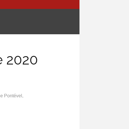
e 2020
e Pontével,